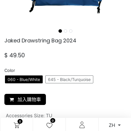
Jaked Drawstring Bag 2024
$
49.50
Color
060 - Blue/White
645 - Black/Turquoise
加入購物車
Accessories Size
:
TU
0
0
ZH
SKU: