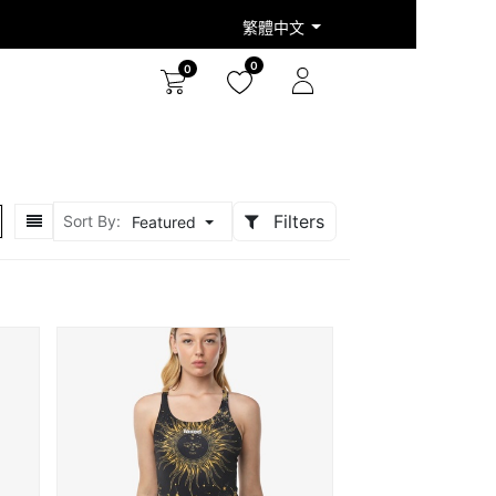
繁體中文
0
0
Filters
Sort By:
Featured