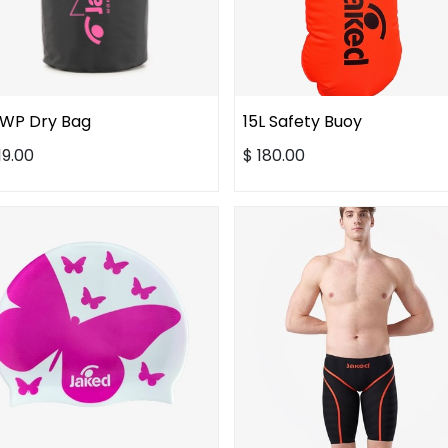
 WP Dry Bag
15L Safety Buoy
19.00
$
180.00