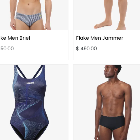
ake Men Brief
Flake Men Jammer
350.00
$
490.00