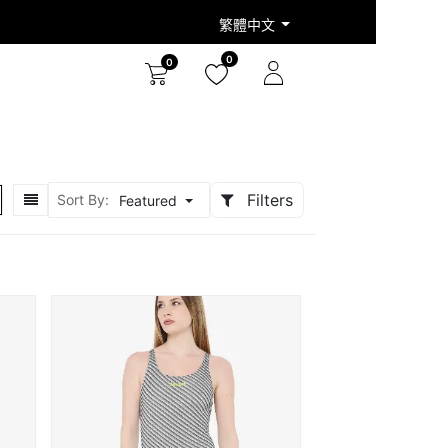
繁體中文
0
0
Filters
Sort By:
Featured