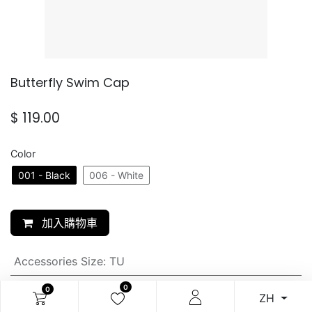
Butterfly Swim Cap
$
119.00
Color
001 - Black
006 - White
加入購物車
Accessories Size
:
TU
0
0
SKU:
ZH
N/A