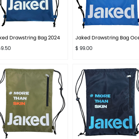
ked Drawstring Bag 2024
Jaked Drawstring Bag Oc
49.50
$
99.00