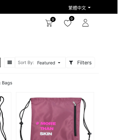
繁體中文
0
0
Filters
Sort By:
Featured
g Bags