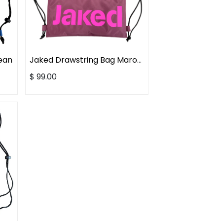
ean
Jaked Drawstring Bag Maroon
$
99.00