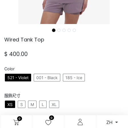
Wired Tank Top
$
400.00
Color
521 - Violet
001 - Black
185 - Ice
服飾尺寸
XS
S
M
L
XL
0
0
ZH
加入購物車