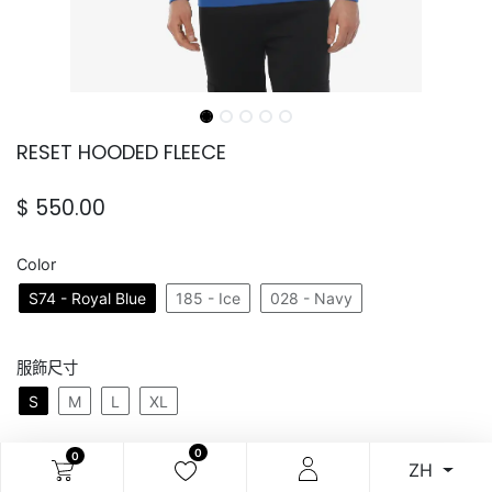
RESET HOODED FLEECE
$
550.00
Color
S74 - Royal Blue
185 - Ice
028 - Navy
服飾尺寸
S
M
L
XL
0
0
ZH
加入購物車