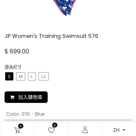
JP Women's Training Swimsuit 576
$
699.00
游泳尺寸
S
M
L
LL
加入購物車
Color
:
010 - Blue
0
0
SKU:
ZH
N/A