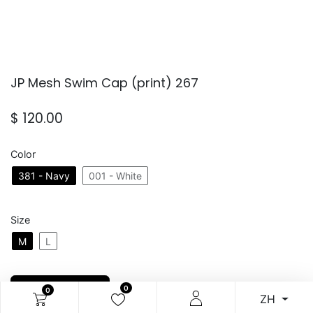
JP Mesh Swim Cap (print) 267
$
120.00
Color
381 - Navy
001 - White
Size
M
L
加入購物車
0
0
ZH