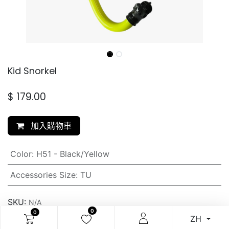
Kid Snorkel
$
179.00
加入購物車
Color
:
H51 - Black/Yellow
Accessories Size
:
TU
SKU:
N/A
0
0
ZH