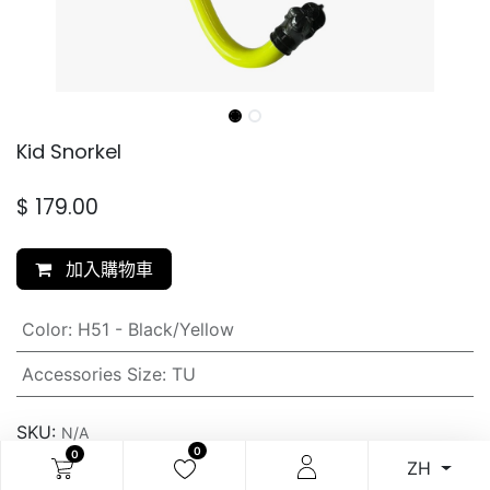
Kid Snorkel
$
179.00
加入購物車
Color
:
H51 - Black/Yellow
Accessories Size
:
TU
SKU:
N/A
0
0
ZH