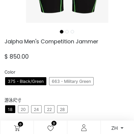
Jalpha Men's Competition Jammer
$
850.00
Color
375 - Black/Green
663 - Military Green
游泳尺寸
18
20
24
22
28
0
0
ZH
加入購物車