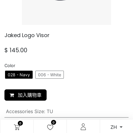
Jaked Logo Visor
$
145.00
Color
028 - Navy
006 - White
加入購物車
Accessories Size
:
TU
0
0
SKU:
ZH
N/A