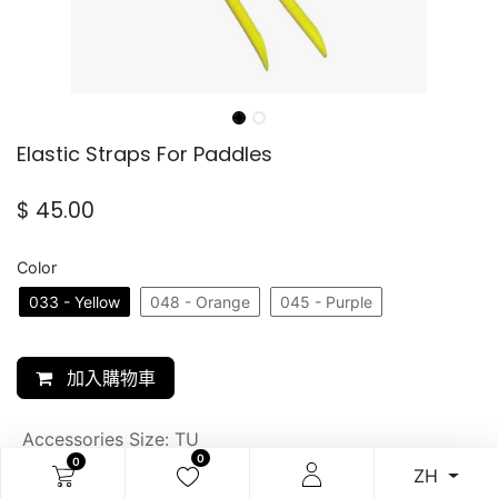
Elastic Straps For Paddles
$
45.00
Color
033 - Yellow
048 - Orange
045 - Purple
加入購物車
Accessories Size
:
TU
0
0
ZH
SKU: