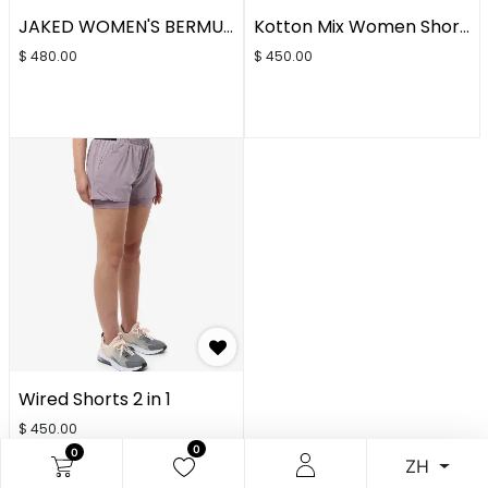
JAKED WOMEN'S BERMUDA
Kotton Mix Women Shorts
$
480.00
$
450.00
Wired Shorts 2 in 1
$
450.00
0
0
ZH