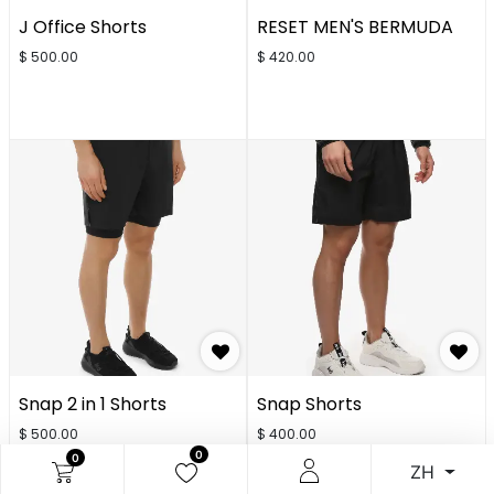
J Office Shorts
RESET MEN'S BERMUDA
$
500.00
$
420.00
Snap 2 in 1 Shorts
Snap Shorts
$
500.00
$
400.00
0
0
ZH