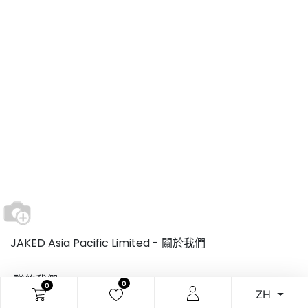
JAKED Asia Pacific Limited -
關於我們
聯絡我們
0
0
ZH
香港九龍灣宏照道38號企業廣場五期1座29樓01-02室