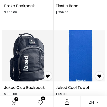
Brake Backpack
Elastic Band
$
850.00
$
209.00
Jaked Club Backpack
Jaked Cool Towel
$
800.00
$
69.00
0
0
ZH