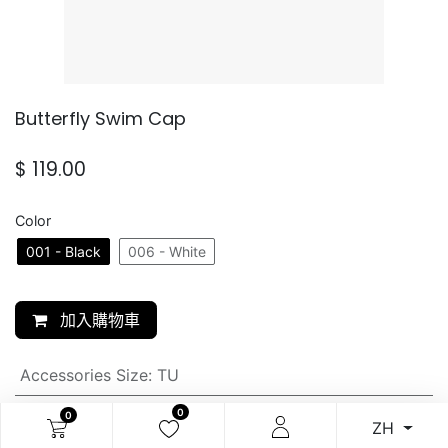
Butterfly Swim Cap
$
119.00
Color
001 - Black
006 - White
加入購物車
Accessories Size
:
TU
0
0
SKU:
ZH
N/A