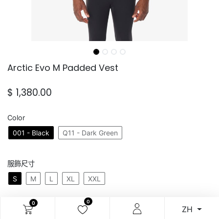
Arctic Evo M Padded Vest
$
1,380.00
Color
001 - Black
Q11 - Dark Green
服飾尺寸
S
M
L
XL
XXL
0
0
ZH
加入購物車