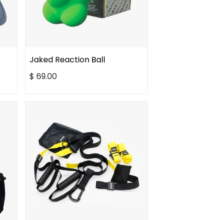
Jaked Reaction Ball
$
69.00